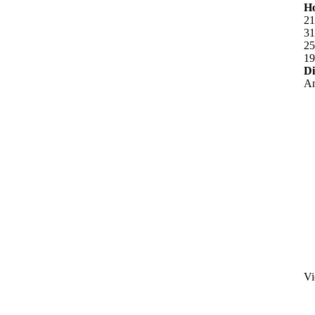
Ho
21
31
25
19
Di
An
Vi