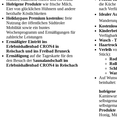
Hofeigene Produkte
wie frische Milch,
die Küche 
Eier von glücklichen Hühnern und andere
nach Verfü
herzhafte Köstlichkeiten
Idealer A
Holidaypass Premium kostenlos:
freie
Wanderun
Nutzung der öffentlichen Südtiroler
Kostenlos
Mobilität sowie ein buntes
Kinderbe
Wochenprogramm und Ermäßigungen für
Verfügbark
zahlreiche Leistungen
Wasch - 
Ermäßigter Eintritt ins
Haartroc
Erlebnishallenbad CRON4 in
Verleih
v
Reischach und ins Freibad Bruneck
Stück):
Ermäßigung
auf die Tageskarte für den
Rod
den Besuch der
Saunalandschaft im
Roll
Erlebnishallenbad CRON4 in Reischach
Schl
Wan
Auf Wuns
beinhaltet:
hofeigene
Kaminwurz
selbstgema
selbstgem
Produkte 
Honig, Müs