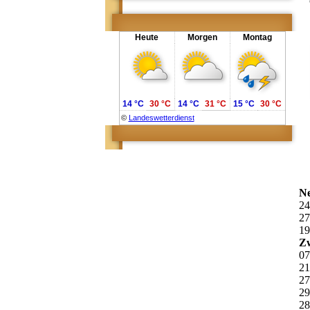
Heute
Morgen
Montag
14 °C
30 °C
14 °C
31 °C
15 °C
30 °C
©
Landeswetterdienst
Ne
24
27
19
Zw
07
21
27
29
28