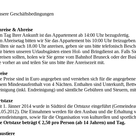
sere Geschäftsbedingungen
reise & Abreise
 Tag Ihrer Ankunft ist das Appartement ab 14:00 Uhr bezugsfertig.
 Abreisetag bitten wir Sie das Appartement bis 10:00 Uhr freizugeben
llten sie nach 18.00 Uhr anreisen, geben sie uns bitte telefonisch Besch
r bieten unseren Urlaubsgästen einen Hol- und Bringdienst an. Falls 
reisen sollten, holen wir Sie gerne vom Bahnhof Bruneck oder der Bush
e vorher an und teilen Sie uns bitte ihre Anreisezeit mit.
eise
e Preise sind in Euro angegeben und verstehen sich für die angegebene
nem Mindestaufenthalt von 4 Nächten. Enthalten sind Unterkunft, Bet
inigung (inkl. Endreinigung) und sämtliche Gebühren und Steuern, mi
tstaxe
t 1. Jänner 2014 wurde in Südtirol die Ortstaxe eingeführt (Gemeinde
.05.2012). Die Einnahmen werden für den Ausbau und die Erhaltung v
enstleistungen, sowie für die Organisation von kulturellen und sportlic
e Ortstaxe beträgt € 2,50 pro Person (ab 14 Jahren) und Tag.
ustiere