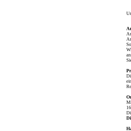
Un
An
Am
Am
So
Wi
an
Si
Pr
Di
ei
Re
Or
Mi
16
Di
Di
Ha