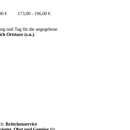
00 €
173,00 - 196,00 €
ung und Tag für die angegebene
ch Ortstaxe (s.u.)
.
ch:
Brötchenservice
räuter, Obst und Gemüse
für