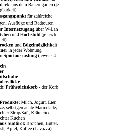
direkt aus dem Bauerngarten (je
gbarkeit)
usgangspunkt
für zahlreiche
gen,
Ausflüge und Radtouren
er Internetzugang
über W-Lan
ttchen
und
Hochstuhl
(je nach
eit)
Trocken
und
Bügelmöglichkeit
kner
in jeder Wohnung
on
Sportausrüstung
(jeweils 4
eln
er
ittschuhe
derstöcke
ch:
Frühstückskorb -
der Korb
 Produkte:
Milch, Jogurt, Eier,
e, selbstgemachte Marmelade,
chter Sirup/Saft, Kräutertee,
achter Kuchen
aus Südtirol:
Brötchen, Butter,
li, Apfel, Kaffee (Lavazza)