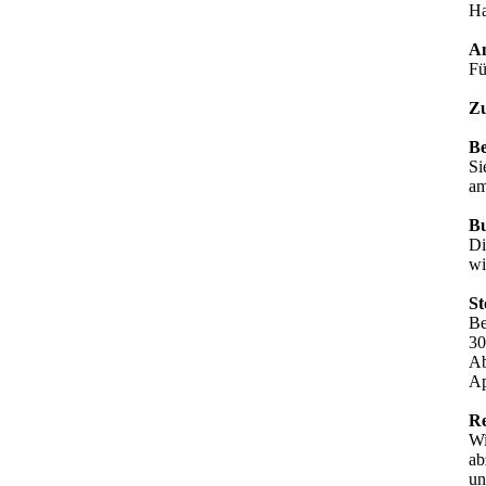
Ha
A
Fü
Zu
Be
Si
am
B
Di
wi
St
Be
30
Ab
Ap
Re
Wi
ab
un