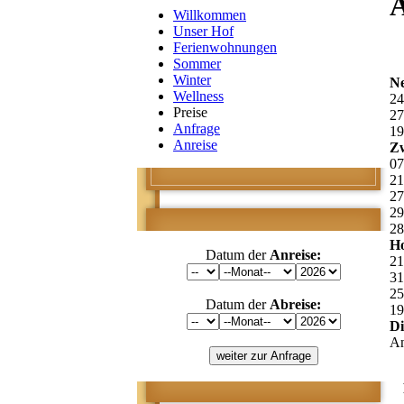
A
Willkommen
Unser Hof
Ferienwohnungen
Sommer
Winter
Ne
Wellness
24
Preise
27
Anfrage
19
Anreise
Zw
07
21
27
29
28
Ho
Datum der
Anreise:
21
31
25
Datum der
Abreise:
19
Di
An