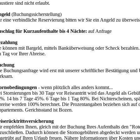
ustiere sind nicht erlaubt.
ngeld
(Buchungssicherstellung)
r eine verbindliche Reservierung bitten wir Sie ein Angeld zu überweis
schlag für Kurzaufenthalte bis 4 Nächte:
auf Anfrage
zahlung
e können mit Bargeld, mittels Banküberweisung oder Scheck bezahlen.
 Tag vor Ihrer Abreise.
uchung
e Buchungsanfrage wird erst mit unserer schriftlicher Bestätigung un
rksam.
ornobedingungen
- wenn plötzlich alles anders kommt...
i Stornierungen bis 30 Tage vor Reiseantritt wird das Angeld als Gebüh
%. 14 bis 7 Tage 45%. 6 Tage bis 1 Tag 80%. Bei Nichterscheinen, spät
reise werden 100% berechnet. Die Prozentangaben beziehen sich auf 
partements. Gerichtsstand ist Bozen.
iserücktrittsversicherung
r empfehlen Ihnen, gleich mit der Buchung Ihres Aufenthalts den "Ro
zuschließen. Dadurch können die Stornogebühren abgedeckt werden u
getrübt auf Ihren Urlaub freuen. Nähere Informationen über Kosten un